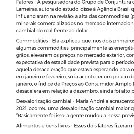
Fatores - A pesquisadora do Grupo de Conjuntura 
Lameiras, autora do estudo, disse à Agência Brasil q
influenciaram na revisão: a alta das commodities (
minerais comercializados no mercado internaciona
cambial do real frente ao dólar.
Commodities - Ela explicou que, nos dois primeiro
algumas commodities, principalmente as energétic
grãos, elevaram os preços no mercado exterior, co
expectativa de estabilidade prevista para o período
aquela desaceleração que estava esperando para os
em janeiro e fevereiro, só ia acontecer um pouco d
janeiro, o Índice de Preços ao Consumidor Amplo 
desacelera em relação a dezembro, ainda foi alto p
Desvalorização cambial - Maria Andréia acrescento
2021, ocorreu uma desvalorização cambial maior
“Basicamente foi isso: a gente mudou a nossa prev
Alimentos e bens livres - Esses dois fatores fizera