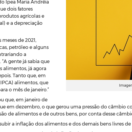
do Ipea Maria Andréia
ue dois fatores
produtos agrícolas e
l) e a depreciação
s meses de 2021,
as, petróleo e alguns
ntrariando a
. “A gente já sabia que
 alimentos, já agora
epois. Tanto que, em
(IPCA) alimentos, que
Imagem
ara o mês de janeiro.”
u que, em janeiro de
 que em dezembro, o que gerou uma pressão do câmbio c
isão de alimentos e de outros bens, por conta desse câmbi
m subir a inflação dos alimentos e dos demais bens livres 