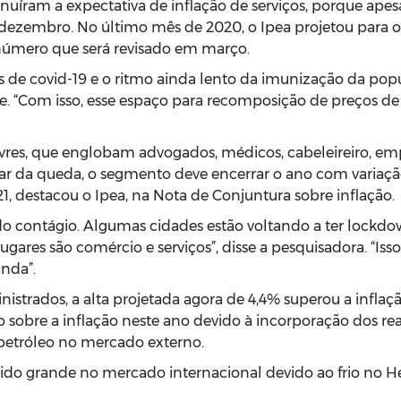
minuíram a expectativa de inflação de serviços, porque a
dezembro. No último mês de 2020, o Ipea projetou para o
- número que será revisado em março.
s de covid-19 e o ritmo ainda lento da imunização da p
. “Com isso, esse espaço para recomposição de preços de s
s livres, que englobam advogados, médicos, cabeleireiro, e
ar da queda, o segmento deve encerrar o ano com variaçã
21, destacou o Ipea, na Nota de Conjuntura sobre inflação.
 contágio. Algumas cidades estão voltando a ter lockdow
lugares são comércio e serviços”, disse a pesquisadora. “I
nda”.
nistrados, a alta projetada agora de 4,4% superou a infl
sobre a inflação neste ano devido à incorporação dos re
 petróleo no mercado externo.
 grande no mercado internacional devido ao frio no Hemis